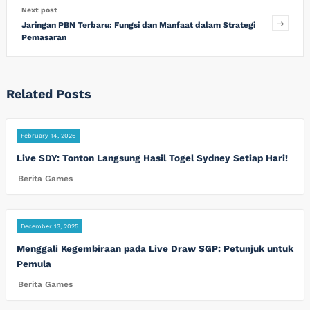
Next post
Jaringan PBN Terbaru: Fungsi dan Manfaat dalam Strategi
Pemasaran
Related Posts
February 14, 2026
Live SDY: Tonton Langsung Hasil Togel Sydney Setiap Hari!
Berita Games
December 13, 2025
Menggali Kegembiraan pada Live Draw SGP: Petunjuk untuk
Pemula
Berita Games