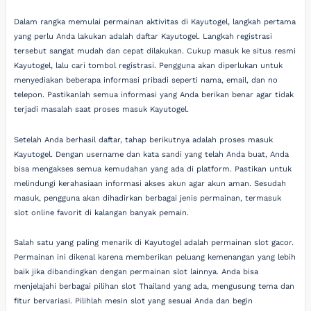
Dalam rangka memulai permainan aktivitas di Kayutogel, langkah pertama
yang perlu Anda lakukan adalah daftar Kayutogel. Langkah registrasi
tersebut sangat mudah dan cepat dilakukan. Cukup masuk ke situs resmi
Kayutogel, lalu cari tombol registrasi. Pengguna akan diperlukan untuk
menyediakan beberapa informasi pribadi seperti nama, email, dan no
telepon. Pastikanlah semua informasi yang Anda berikan benar agar tidak
terjadi masalah saat proses masuk Kayutogel.
Setelah Anda berhasil daftar, tahap berikutnya adalah proses masuk
Kayutogel. Dengan username dan kata sandi yang telah Anda buat, Anda
bisa mengakses semua kemudahan yang ada di platform. Pastikan untuk
melindungi kerahasiaan informasi akses akun agar akun aman. Sesudah
masuk, pengguna akan dihadirkan berbagai jenis permainan, termasuk
slot online favorit di kalangan banyak pemain.
Salah satu yang paling menarik di Kayutogel adalah permainan slot gacor.
Permainan ini dikenal karena memberikan peluang kemenangan yang lebih
baik jika dibandingkan dengan permainan slot lainnya. Anda bisa
menjelajahi berbagai pilihan slot Thailand yang ada, mengusung tema dan
fitur bervariasi. Pilihlah mesin slot yang sesuai Anda dan begin