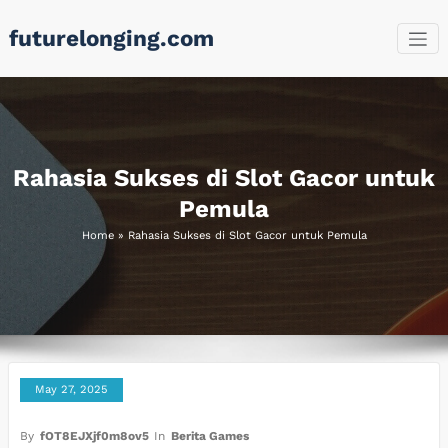
Skip
futurelonging.com
to
content
Rahasia Sukses di Slot Gacor untuk
Pemula
Home
»
Rahasia Sukses di Slot Gacor untuk Pemula
May 27, 2025
By
fOT8EJXjf0m8ov5
In
Berita Games