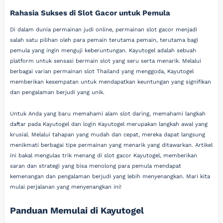
Rahasia Sukses di Slot Gacor untuk Pemula
Di dalam dunia permainan judi online, permainan slot gacor menjadi
salah satu pilihan oleh para pemain terutama pemain, terutama bagi
pemula yang ingin menguji keberuntungan. Kayutogel adalah sebuah
platform untuk sensasi bermain slot yang seru serta menarik. Melalui
berbagai varian permainan slot Thailand yang menggoda, Kayutogel
memberikan kesempatan untuk mendapatkan keuntungan yang signifikan
dan pengalaman berjudi yang unik.
Untuk Anda yang baru memahami alam slot daring, memahami langkah
daftar pada Kayutogel dan login Kayutogel merupakan langkah awal yang
krusial. Melalui tahapan yang mudah dan cepat, mereka dapat langsung
menikmati berbagai tipe permainan yang menarik yang ditawarkan. Artikel
ini bakal mengulas trik menang di slot gacor Kayutogel, memberikan
saran dan strategi yang bisa menolong para pemula mendapat
kemenangan dan pengalaman berjudi yang lebih menyenangkan. Mari kita
mulai perjalanan yang menyenangkan ini!
Panduan Memulai di Kayutogel