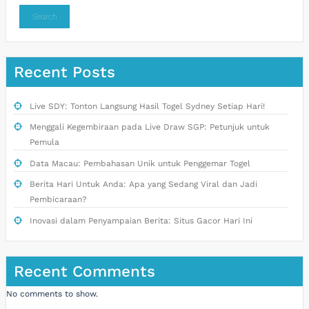
Search
Recent Posts
Live SDY: Tonton Langsung Hasil Togel Sydney Setiap Hari!
Menggali Kegembiraan pada Live Draw SGP: Petunjuk untuk
Pemula
Data Macau: Pembahasan Unik untuk Penggemar Togel
Berita Hari Untuk Anda: Apa yang Sedang Viral dan Jadi
Pembicaraan?
Inovasi dalam Penyampaian Berita: Situs Gacor Hari Ini
Recent Comments
No comments to show.