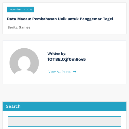
December 11, 2025
Data Macau: Pembahasan Unik untuk Penggemar Togel
Berita Games
Written by:
fOT8EJXjf0m8ov5
View All Posts
Search