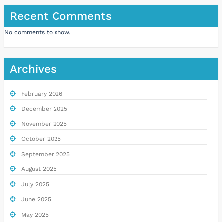
Recent Comments
No comments to show.
Archives
February 2026
December 2025
November 2025
October 2025
September 2025
August 2025
July 2025
June 2025
May 2025