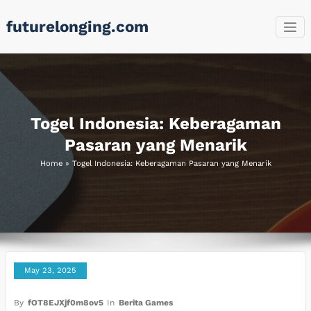
Skip
futurelonging.com
to
content
Togel Indonesia: Keberagaman
Pasaran yang Menarik
Home
»
Togel Indonesia: Keberagaman Pasaran yang Menarik
May 23, 2025
By
fOT8EJXjf0m8ov5
In
Berita Games