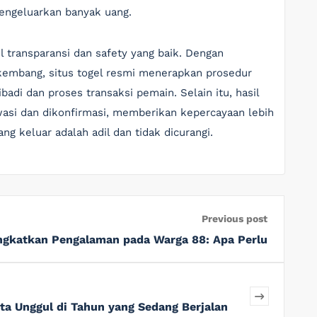
engeluarkan banyak uang.
l transparansi dan safety yang baik. Dengan
embang, situs togel resmi menerapkan prosedur
adi dan proses transaksi pemain. Selain itu, hasil
awasi dan dikonfirmasi, memberikan kepercayaan lebih
 keluar adalah adil dan tidak dicurangi.
Previous post
gkatkan Pengalaman pada Warga 88: Apa Perlu
ta Unggul di Tahun yang Sedang Berjalan