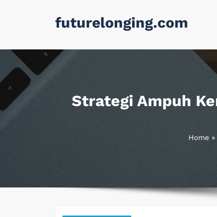
Skip
futurelonging.com
to
content
Strategi Ampuh Kem
Home