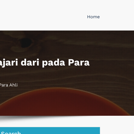
Home
jari dari pada Para
Para Ahli
Search