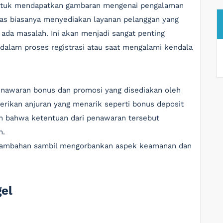
 untuk mendapatkan gambaran mengenai pengalaman
tas biasanya menyediakan layanan pelanggan yang
 ada masalah. Ini akan menjadi sangat penting
alam proses registrasi atau saat mengalami kendala
nawaran bonus dan promosi yang disediakan oleh
erikan anjuran yang menarik seperti bonus deposit
kan bahwa ketentuan dari penawaran tersebut
n.
 tambahan sambil mengorbankan aspek keamanan dan
gel