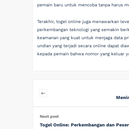
pemain baru untuk mencoba tanpa harus m
Terakhir, togel online juga menawarkan leve
perkembangan teknologi yang semakin berk
keamanan yang kuat untuk menjaga data prib
undian yang terjadi secara online dapat di
kepada pemain bahwa nomor yang keluar yang
Menin
Next post
Togel Online: Perkembangan dan Peser