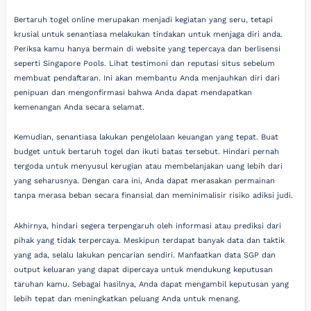
Bertaruh togel online merupakan menjadi kegiatan yang seru, tetapi
krusial untuk senantiasa melakukan tindakan untuk menjaga diri anda.
Periksa kamu hanya bermain di website yang tepercaya dan berlisensi
seperti Singapore Pools. Lihat testimoni dan reputasi situs sebelum
membuat pendaftaran. Ini akan membantu Anda menjauhkan diri dari
penipuan dan mengonfirmasi bahwa Anda dapat mendapatkan
kemenangan Anda secara selamat.
Kemudian, senantiasa lakukan pengelolaan keuangan yang tepat. Buat
budget untuk bertaruh togel dan ikuti batas tersebut. Hindari pernah
tergoda untuk menyusul kerugian atau membelanjakan uang lebih dari
yang seharusnya. Dengan cara ini, Anda dapat merasakan permainan
tanpa merasa beban secara finansial dan meminimalisir risiko adiksi judi.
Akhirnya, hindari segera terpengaruh oleh informasi atau prediksi dari
pihak yang tidak terpercaya. Meskipun terdapat banyak data dan taktik
yang ada, selalu lakukan pencarian sendiri. Manfaatkan data SGP dan
output keluaran yang dapat dipercaya untuk mendukung keputusan
taruhan kamu. Sebagai hasilnya, Anda dapat mengambil keputusan yang
lebih tepat dan meningkatkan peluang Anda untuk menang.