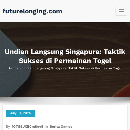
Skip
futurelonging.com
to
content
Undian Langsung Singapura: Taktik
Sukses di Permainan Togel
Home
»
Undian Langsung Singapura: Taktik Sukses di Permainan Togel
July 31, 2025
By
fOT8EJXjf0m8ov5
In
Berita Games