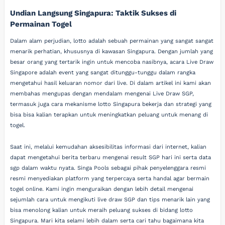
Undian Langsung Singapura: Taktik Sukses di
Permainan Togel
Dalam alam perjudian, lotto adalah sebuah permainan yang sangat sangat
menarik perhatian, khususnya di kawasan Singapura. Dengan jumlah yang
besar orang yang tertarik ingin untuk mencoba nasibnya, acara Live Draw
Singapore adalah event yang sangat ditunggu-tunggu dalam rangka
mengetahui hasil keluaran nomor dari live. Di dalam artikel ini kami akan
membahas mengupas dengan mendalam mengenai Live Draw SGP,
termasuk juga cara mekanisme lotto Singapura bekerja dan strategi yang
bisa bisa kalian terapkan untuk meningkatkan peluang untuk menang di
togel.
Saat ini, melalui kemudahan aksesibilitas informasi dari internet, kalian
dapat mengetahui berita terbaru mengenai result SGP hari ini serta data
sgp dalam waktu nyata. Singa Pools sebagai pihak penyelenggara resmi
resmi menyediakan platform yang terpercaya serta handal agar bermain
togel online. Kami ingin menguraikan dengan lebih detail mengenai
sejumlah cara untuk mengikuti live draw SGP dan tips menarik lain yang
bisa menolong kalian untuk meraih peluang sukses di bidang lotto
Singapura. Mari kita selami lebih dalam serta cari tahu bagaimana kita