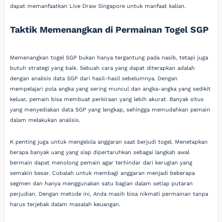
dapat memanfaatkan Live Draw Singapore untuk manfaat kalian.
Taktik Memenangkan di Permainan Togel SGP
Memenangkan togel SGP bukan hanya tergantung pada nasib, tetapi juga
butuh strategi yang baik. Sebuah cara yang dapat diterapkan adalah
dengan analisis data SGP dari hasil-hasil sebelumnya. Dengan
mempelajari pola angka yang sering muncul dan angka-angka yang sedikit
keluar, pemain bisa membuat perkiraan yang lebih akurat. Banyak situs
yang menyediakan data SGP yang lengkap, sehingga memudahkan pemain
dalam melakukan analisis.
K penting juga untuk mengelola anggaran saat berjudi togel. Menetapkan
berapa banyak uang yang siap dipertaruhkan sebagai langkah awal
bermain dapat menolong pemain agar terhindar dari kerugian yang
semakin besar. Cobalah untuk membagi anggaran menjadi beberapa
segmen dan hanya menggunakan satu bagian dalam setiap putaran
perjudian. Dengan metode ini, Anda masih bisa nikmati permainan tanpa
harus terjebak dalam masalah keuangan.