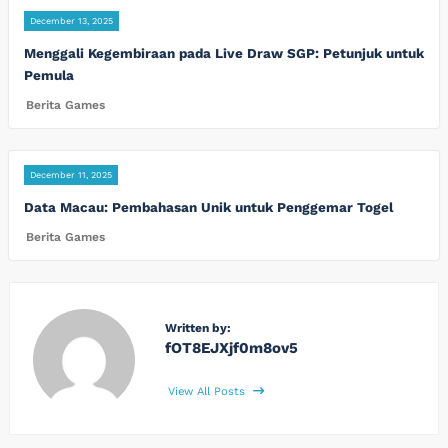
December 13, 2025
Menggali Kegembiraan pada Live Draw SGP: Petunjuk untuk
Pemula
Berita Games
December 11, 2025
Data Macau: Pembahasan Unik untuk Penggemar Togel
Berita Games
Written by:
fOT8EJXjf0m8ov5
View All Posts