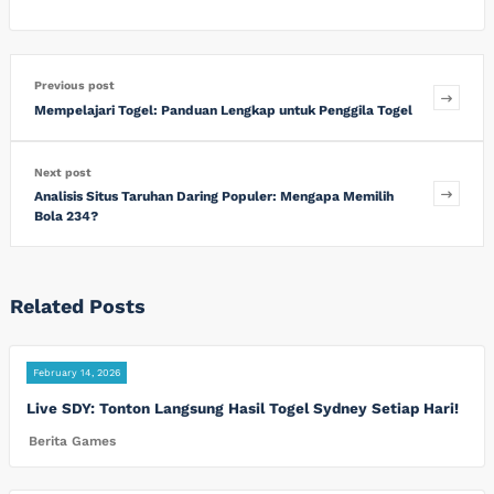
Previous post
Mempelajari Togel: Panduan Lengkap untuk Penggila Togel
Next post
Analisis Situs Taruhan Daring Populer: Mengapa Memilih
Bola 234?
Related Posts
February 14, 2026
Live SDY: Tonton Langsung Hasil Togel Sydney Setiap Hari!
Berita Games