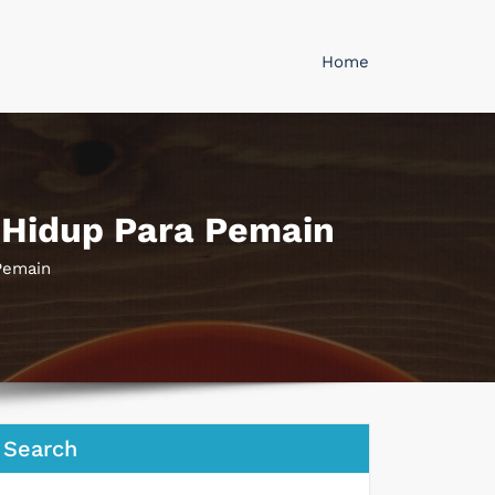
Home
 Hidup Para Pemain
Pemain
Search