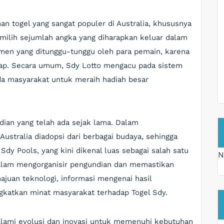
an togel yang sangat populer di Australia, khususnya
milih sejumlah angka yang diharapkan keluar dalam
men yang ditunggu-tunggu oleh para pemain, karena
ap. Secara umum, Sdy Lotto mengacu pada sistem
a masyarakat untuk meraih hadiah besar
udian yang telah ada sejak lama. Dalam
ustralia diadopsi dari berbagai budaya, sehingga
dy Pools, yang kini dikenal luas sebagai salah satu
N
dalam mengorganisir pengundian dan memastikan
ajuan teknologi, informasi mengenai hasil
katkan minat masyarakat terhadap Togel Sdy.
alami evolusi dan inovasi untuk memenuhi kebutuhan