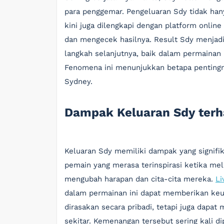
para penggemar. Pengeluaran Sdy tidak han
kini juga dilengkapi dengan platform onl
dan mengecek hasilnya. Result Sdy menjad
langkah selanjutnya, baik dalam permainan
Fenomena ini menunjukkan betapa pentingny
Sydney.
Dampak Keluaran Sdy ter
Keluaran Sdy memiliki dampak yang signifik
pemain yang merasa terinspirasi ketika meli
mengubah harapan dan cita-cita mereka.
Li
dalam permainan ini dapat memberikan keun
dirasakan secara pribadi, tetapi juga dapa
sekitar. Kemenangan tersebut sering kali d