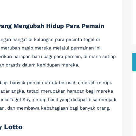
 yang Mengubah Hidup Para Pemain
gan hangat di kalangan para pecinta togel di
a merubah nasib mereka melalui permainan ini.
kan harapan baru bagi para pemain, di mana setiap
n drastis dalam kehidupan mereka.
 bagi banyak pemain untuk berusaha meraih mimpi.
kadar angka, tetapi merupakan harapan bagi mereka
ia Togel Sdy, setiap hasil yang didapat bisa menjadi
an, dan membawa kebahagiaan bagi banyak orang.
y Lotto