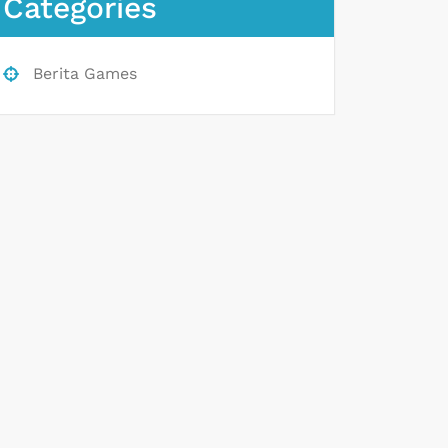
Categories
Berita Games