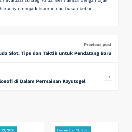
n evaluasi strategi Anda. Bermainlah dengan bijak
eharusnya menjadi hiburan dan bukan beban.
Previous post
da Slot: Tips dan Taktik untuk Pendatang Baru
ilosofi di Dalam Permainan Kayutogel
13, 2025
December 11, 2025