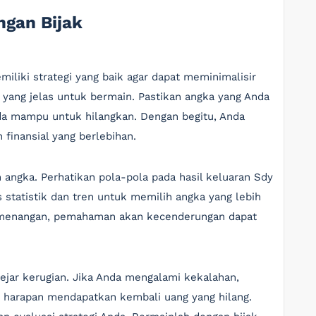
ngan Bijak
iliki strategi yang baik agar dapat meminimalisir
n yang jelas untuk bermain. Pastikan angka yang Anda
da mampu untuk hilangkan. Dengan begitu, Anda
finansial yang berlebihan.
 angka. Perhatikan pola-pola pada hasil keluaran Sdy
statistik dan tren untuk memilih angka yang lebih
kemenangan, pemahaman akan kecenderungan dapat
gejar kerugian. Jika Anda mengalami kekalahan,
n harapan mendapatkan kembali uang yang hilang.