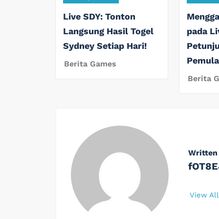
Live SDY: Tonton
Mengga
Langsung Hasil Togel
pada L
Sydney Setiap Hari!
Petunj
Pemul
Berita Games
Berita 
Written
fOT8E
View Al