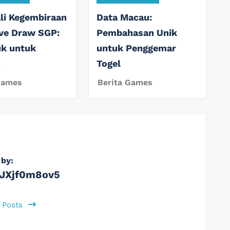
li Kegembiraan
Data Macau:
ive Draw SGP:
Pembahasan Unik
uk untuk
untuk Penggemar
a
Togel
Games
Berita Games
 by:
JXjf0m8ov5
l Posts