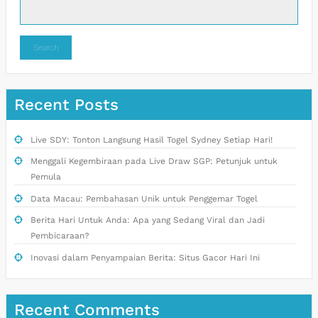
Search
Recent Posts
Live SDY: Tonton Langsung Hasil Togel Sydney Setiap Hari!
Menggali Kegembiraan pada Live Draw SGP: Petunjuk untuk
Pemula
Data Macau: Pembahasan Unik untuk Penggemar Togel
Berita Hari Untuk Anda: Apa yang Sedang Viral dan Jadi
Pembicaraan?
Inovasi dalam Penyampaian Berita: Situs Gacor Hari Ini
Recent Comments