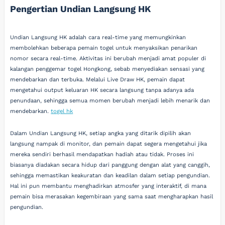
Pengertian Undian Langsung HK
Undian Langsung HK adalah cara real-time yang memungkinkan
membolehkan beberapa pemain togel untuk menyaksikan penarikan
nomor secara real-time. Aktivitas ini berubah menjadi amat populer di
kalangan penggemar togel Hongkong, sebab menyediakan sensasi yang
mendebarkan dan terbuka. Melalui Live Draw HK, pemain dapat
mengetahui output keluaran HK secara langsung tanpa adanya ada
penundaan, sehingga semua momen berubah menjadi lebih menarik dan
mendebarkan.
togel hk
Dalam Undian Langsung HK, setiap angka yang ditarik dipilih akan
langsung nampak di monitor, dan pemain dapat segera mengetahui jika
mereka sendiri berhasil mendapatkan hadiah atau tidak. Proses ini
biasanya diadakan secara hidup dari panggung dengan alat yang canggih,
sehingga memastikan keakuratan dan keadilan dalam setiap pengundian.
Hal ini pun membantu menghadirkan atmosfer yang interaktif, di mana
pemain bisa merasakan kegembiraan yang sama saat mengharapkan hasil
pengundian.