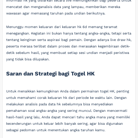
informasi hk yang disiarkan secara live memungkinkan bagi peserta untuk
mencatat dan menganalisis data yang lampau, memberikan mereka
wawasan agar memasang taruhan pada undian berikutnya.
Menunggu momen keluaran dari keluaran hk 6d memang teramat
menegangkan. Kegiatan ini bukan hanya tentang angka-angka, tetapi serta
tentang keinginan serta aspirasi bagi pemain. Dengan adanya live draw hk,
peserta merasa terlibat dalam proses dan merasakan kegembiraan detik-
detik sebelum hasil, yang membuat setiap sesi undian menjadi peristiwa
yang tidak bisa dilupakan.
Saran dan Strategi bagi Togel HK
Untuk menaikkan kemungkinan Anda dalam permainan togel HK, penting
untuk memahami corak keluaran hk dari periode ke waktu lain. Dengan
melakukan analisis pada data hk sebelumnya bisa menyediakan
pemahaman soal angka-angka yang sering muncul. Dengan mencermati
hasil-hasil yang lalu, Anda dapat mencari tahu angka mana yang memiliki
kecenderungan untuk keluar lebih banyak sering, agar bisa digunakan
sebagai pedoman untuk menentukan angka taruhan kamu.