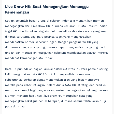
Live Draw HK: Saat Menegangkan Menunggu
Kemenangan
Setiap, sejumlah besar orang di seluruh Indonesia menantikan momen
menegangkan dari Live Draw HK, di mana keluaran HK atau result undian
togel HK diberitahukan. Kegiatan ini menjadi salah satu sarana yang amat
dinanti, terutama bagi para pecinta togel yang mengharapkan
mendapatkan nomor keberuntungan. Dengan pengeluaran HK yang
diumumkan secara langsung, mereka dapat menyaksikan langsung hasil
undian dan merasakan ketegangan sebelum mendapatkan apakah mereka
mendapat kemenangan atau tidak.
Data HK pun adalah bagian krusial dalam aktivitas ini. Para pemain sering
kali menggunakan data HK 6D untuk menganalisis nomor-nomor
sebelumnya, berharap dapat menemukan tren yang bisa membawa
mereka pada keberuntungan. Dalam dunia toto HK, strategi dan prediksi
merupakan kunci bagi banyak orang untuk meningkatkan peluang mereka.
Momen menanti hasil-hasil live draw HK merupakan saat yang
menegangkan sekaligus penuh harapan, di mana semua taktik akan d uji
pada akhirnya.