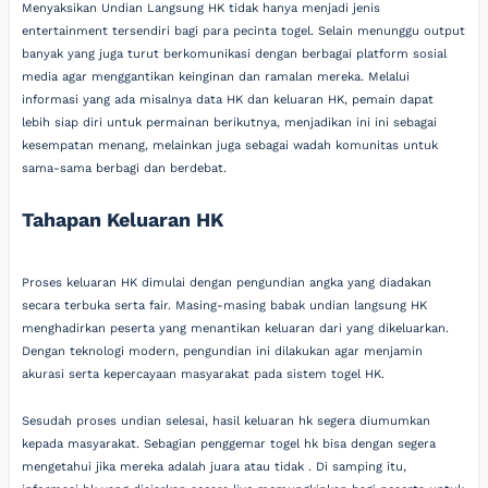
Menyaksikan Undian Langsung HK tidak hanya menjadi jenis
entertainment tersendiri bagi para pecinta togel. Selain menunggu output
banyak yang juga turut berkomunikasi dengan berbagai platform sosial
media agar menggantikan keinginan dan ramalan mereka. Melalui
informasi yang ada misalnya data HK dan keluaran HK, pemain dapat
lebih siap diri untuk permainan berikutnya, menjadikan ini ini sebagai
kesempatan menang, melainkan juga sebagai wadah komunitas untuk
sama-sama berbagi dan berdebat.
Tahapan Keluaran HK
Proses keluaran HK dimulai dengan pengundian angka yang diadakan
secara terbuka serta fair. Masing-masing babak undian langsung HK
menghadirkan peserta yang menantikan keluaran dari yang dikeluarkan.
Dengan teknologi modern, pengundian ini dilakukan agar menjamin
akurasi serta kepercayaan masyarakat pada sistem togel HK.
Sesudah proses undian selesai, hasil keluaran hk segera diumumkan
kepada masyarakat. Sebagian penggemar togel hk bisa dengan segera
mengetahui jika mereka adalah juara atau tidak . Di samping itu,