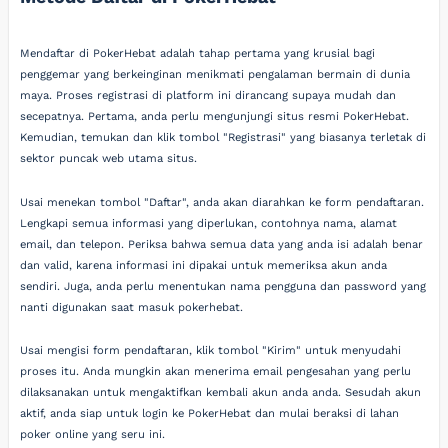
Mendaftar di PokerHebat adalah tahap pertama yang krusial bagi
penggemar yang berkeinginan menikmati pengalaman bermain di dunia
maya. Proses registrasi di platform ini dirancang supaya mudah dan
secepatnya. Pertama, anda perlu mengunjungi situs resmi PokerHebat.
Kemudian, temukan dan klik tombol "Registrasi" yang biasanya terletak di
sektor puncak web utama situs.
Usai menekan tombol "Daftar", anda akan diarahkan ke form pendaftaran.
Lengkapi semua informasi yang diperlukan, contohnya nama, alamat
email, dan telepon. Periksa bahwa semua data yang anda isi adalah benar
dan valid, karena informasi ini dipakai untuk memeriksa akun anda
sendiri. Juga, anda perlu menentukan nama pengguna dan password yang
nanti digunakan saat masuk pokerhebat.
Usai mengisi form pendaftaran, klik tombol "Kirim" untuk menyudahi
proses itu. Anda mungkin akan menerima email pengesahan yang perlu
dilaksanakan untuk mengaktifkan kembali akun anda anda. Sesudah akun
aktif, anda siap untuk login ke PokerHebat dan mulai beraksi di lahan
poker online yang seru ini.