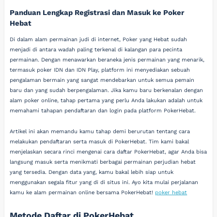
Panduan Lengkap Registrasi dan Masuk ke Poker
Hebat
Di dalam alam permainan judi di internet, Poker yang Hebat sudah
menjadi di antara wadah paling terkenal di kalangan para pecinta
permainan. Dengan menawarkan beraneka jenis permainan yang menarik,
termasuk poker IDN dan IDN Play, platform ini menyediakan sebuah
pengalaman bermain yang sangat mendebarkan untuk semua pemain
baru dan yang sudah berpengalaman. Jika kamu baru berkenalan dengan
alam poker online, tahap pertama yang perlu Anda lakukan adalah untuk
memahami tahapan pendaftaran dan login pada platform PokerHebat.
Artikel ini akan memandu kamu tahap demi berurutan tentang cara
melakukan pendaftaran serta masuk di PokerHebat. Tim kami bakal
menjelaskan secara rinci mengenai cara daftar PokerHebat, agar Anda bisa
langsung masuk serta menikmati berbagai permainan perjudian hebat
yang tersedia. Dengan data yang, kamu bakal lebih siap untuk
menggunakan segala fitur yang di di situs ini. Ayo kita mulai perjalanan
kamu ke alam permainan online bersama PokerHebat!
poker hebat
Metode Daftar di PokerHebat