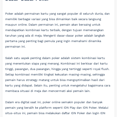
Poker adalah permainan kartu yang sangat populer di seluruh dunia, dan
memiliki berbagai variasi yang bisa dimainkan baik secara langsung
maupun online. Dalam permainan ini, pemain akan bersaing untuk
mendapatkan kombinasi kartu terbaik, dengan tujuan memenangkan
taruhan yang ada di meja. Mengerti dasar-dasar poker adalah langkah
pertama yang penting bagi pemula yang ingin memahami dinamika
permainan ini.
Salah satu aspek penting dalam poker adalah sistem kombinasi kartu
yang menentukan siapa yang menang. Kombinasi ini berkisar dari kartu
tinggi, pasangan, dua pasangan, hingga yang tertinggi seperti royal flush.
Setiap kombinasi memiliki tingkat kekuatan masing-masing, sehingga
pemain harus strategy matang untuk bisa mengoptimalkan hasil dari
kartu yang didapat. Selain itu, penting untuk mengetahui bagaimana cara
membaca situasi di meja dan mencermati aksi pemain lain.
Dalam era digital saat ini, poker online semakin populer dan banyak
pemain yang beralih ke platform seperti IDN Play dan IDN Poker. Melalui
situs-situs ini, pemain bisa melakukan daftar IDN Poker dan login IDN