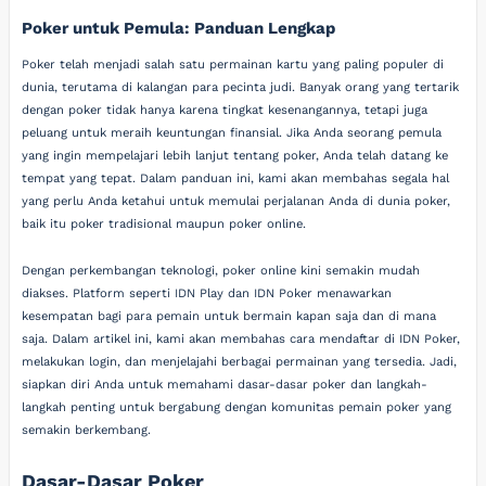
Poker untuk Pemula: Panduan Lengkap
Poker telah menjadi salah satu permainan kartu yang paling populer di
dunia, terutama di kalangan para pecinta judi. Banyak orang yang tertarik
dengan poker tidak hanya karena tingkat kesenangannya, tetapi juga
peluang untuk meraih keuntungan finansial. Jika Anda seorang pemula
yang ingin mempelajari lebih lanjut tentang poker, Anda telah datang ke
tempat yang tepat. Dalam panduan ini, kami akan membahas segala hal
yang perlu Anda ketahui untuk memulai perjalanan Anda di dunia poker,
baik itu poker tradisional maupun poker online.
Dengan perkembangan teknologi, poker online kini semakin mudah
diakses. Platform seperti IDN Play dan IDN Poker menawarkan
kesempatan bagi para pemain untuk bermain kapan saja dan di mana
saja. Dalam artikel ini, kami akan membahas cara mendaftar di IDN Poker,
melakukan login, dan menjelajahi berbagai permainan yang tersedia. Jadi,
siapkan diri Anda untuk memahami dasar-dasar poker dan langkah-
langkah penting untuk bergabung dengan komunitas pemain poker yang
semakin berkembang.
Dasar-Dasar Poker