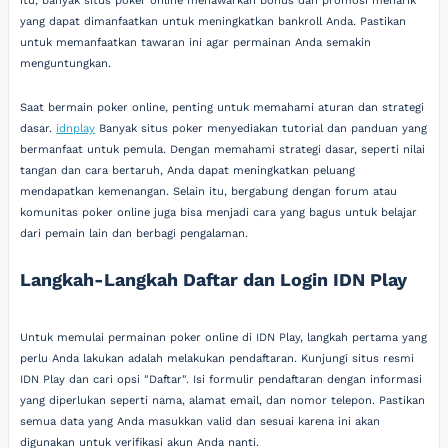
itu, banyak situs poker online menawarkan bonus dan promosi menarik
yang dapat dimanfaatkan untuk meningkatkan bankroll Anda. Pastikan
untuk memanfaatkan tawaran ini agar permainan Anda semakin
menguntungkan.
Saat bermain poker online, penting untuk memahami aturan dan strategi
dasar.
idnplay
Banyak situs poker menyediakan tutorial dan panduan yang
bermanfaat untuk pemula. Dengan memahami strategi dasar, seperti nilai
tangan dan cara bertaruh, Anda dapat meningkatkan peluang
mendapatkan kemenangan. Selain itu, bergabung dengan forum atau
komunitas poker online juga bisa menjadi cara yang bagus untuk belajar
dari pemain lain dan berbagi pengalaman.
Langkah-Langkah Daftar dan Login IDN Play
Untuk memulai permainan poker online di IDN Play, langkah pertama yang
perlu Anda lakukan adalah melakukan pendaftaran. Kunjungi situs resmi
IDN Play dan cari opsi "Daftar". Isi formulir pendaftaran dengan informasi
yang diperlukan seperti nama, alamat email, dan nomor telepon. Pastikan
semua data yang Anda masukkan valid dan sesuai karena ini akan
digunakan untuk verifikasi akun Anda nanti.