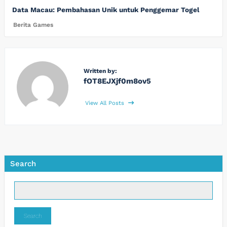
Data Macau: Pembahasan Unik untuk Penggemar Togel
Berita Games
Written by:
fOT8EJXjf0m8ov5
View All Posts
Search
Search