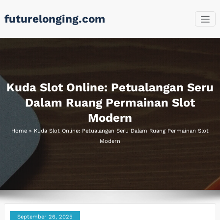
Skip
futurelonging.com
to
content
Kuda Slot Online: Petualangan Seru
Dalam Ruang Permainan Slot
Modern
Home
»
Kuda Slot Online: Petualangan Seru Dalam Ruang Permainan Slot
Modern
September 26, 2025