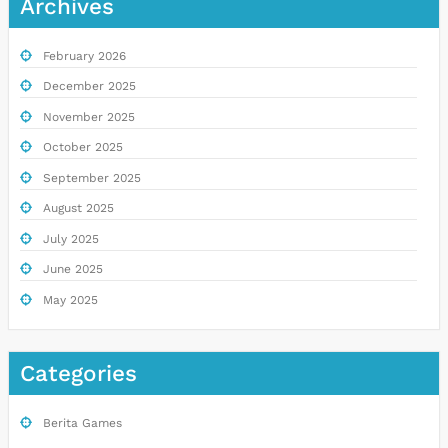
Archives
February 2026
December 2025
November 2025
October 2025
September 2025
August 2025
July 2025
June 2025
May 2025
Categories
Berita Games