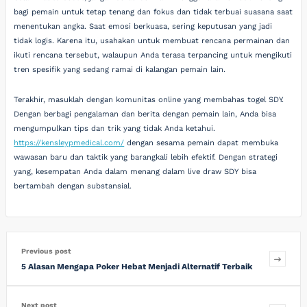
bagi pemain untuk tetap tenang dan fokus dan tidak terbuai suasana saat
menentukan angka. Saat emosi berkuasa, sering keputusan yang jadi
tidak logis. Karena itu, usahakan untuk membuat rencana permainan dan
ikuti rencana tersebut, walaupun Anda terasa terpancing untuk mengikuti
tren spesifik yang sedang ramai di kalangan pemain lain.
Terakhir, masuklah dengan komunitas online yang membahas togel SDY.
Dengan berbagi pengalaman dan berita dengan pemain lain, Anda bisa
mengumpulkan tips dan trik yang tidak Anda ketahui.
https://kensleypmedical.com/
dengan sesama pemain dapat membuka
wawasan baru dan taktik yang barangkali lebih efektif. Dengan strategi
yang, kesempatan Anda dalam menang dalam live draw SDY bisa
bertambah dengan substansial.
Previous post
5 Alasan Mengapa Poker Hebat Menjadi Alternatif Terbaik
Next post