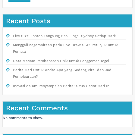
Recent Posts
Live SDY: Tonton Langsung Hasil Togel Sydney Setiap Hari!
Menggali Kegembiraan pada Live Draw SGP: Petunjuk untuk
Pemula
Data Macau: Pembahasan Unik untuk Penggemar Togel
Berita Hari Untuk Anda: Apa yang Sedang Viral dan Jadi
Pembicaraan?
Inovasi dalam Penyampaian Berita: Situs Gacor Hari Ini
Recent Comments
No comments to show.