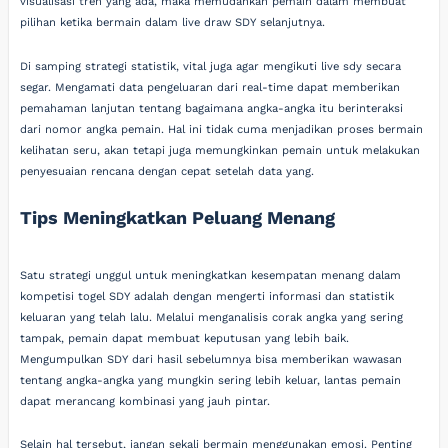
visualisasi tren yang ada, maka memudahkan pemain dalam membuat
pilihan ketika bermain dalam live draw SDY selanjutnya.
Di samping strategi statistik, vital juga agar mengikuti live sdy secara
segar. Mengamati data pengeluaran dari real-time dapat memberikan
pemahaman lanjutan tentang bagaimana angka-angka itu berinteraksi
dari nomor angka pemain. Hal ini tidak cuma menjadikan proses bermain
kelihatan seru, akan tetapi juga memungkinkan pemain untuk melakukan
penyesuaian rencana dengan cepat setelah data yang.
Tips Meningkatkan Peluang Menang
Satu strategi unggul untuk meningkatkan kesempatan menang dalam
kompetisi togel SDY adalah dengan mengerti informasi dan statistik
keluaran yang telah lalu. Melalui menganalisis corak angka yang sering
tampak, pemain dapat membuat keputusan yang lebih baik.
Mengumpulkan SDY dari hasil sebelumnya bisa memberikan wawasan
tentang angka-angka yang mungkin sering lebih keluar, lantas pemain
dapat merancang kombinasi yang jauh pintar.
Selain hal tersebut, jangan sekali bermain menggunakan emosi. Penting