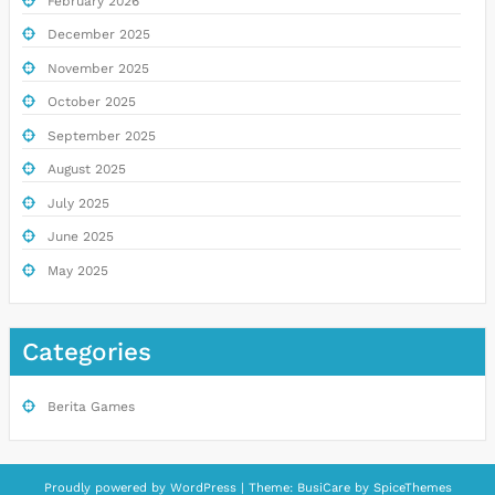
February 2026
December 2025
November 2025
October 2025
September 2025
August 2025
July 2025
June 2025
May 2025
Categories
Berita Games
Proudly powered by
WordPress
| Theme:
BusiCare
by
SpiceThemes