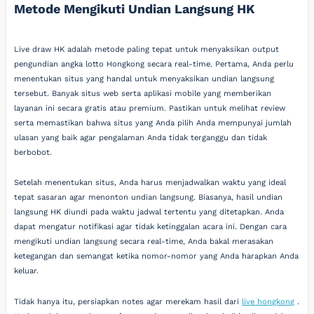
Metode Mengikuti Undian Langsung HK
Live draw HK adalah metode paling tepat untuk menyaksikan output
pengundian angka lotto Hongkong secara real-time. Pertama, Anda perlu
menentukan situs yang handal untuk menyaksikan undian langsung
tersebut. Banyak situs web serta aplikasi mobile yang memberikan
layanan ini secara gratis atau premium. Pastikan untuk melihat review
serta memastikan bahwa situs yang Anda pilih Anda mempunyai jumlah
ulasan yang baik agar pengalaman Anda tidak terganggu dan tidak
berbobot.
Setelah menentukan situs, Anda harus menjadwalkan waktu yang ideal
tepat sasaran agar menonton undian langsung. Biasanya, hasil undian
langsung HK diundi pada waktu jadwal tertentu yang ditetapkan. Anda
dapat mengatur notifikasi agar tidak ketinggalan acara ini. Dengan cara
mengikuti undian langsung secara real-time, Anda bakal merasakan
ketegangan dan semangat ketika nomor-nomor yang Anda harapkan Anda
keluar.
Tidak hanya itu, persiapkan notes agar merekam hasil dari
live hongkong
.