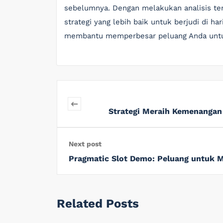
sebelumnya. Dengan melakukan analisis te
strategi yang lebih baik untuk berjudi di hari
membantu memperbesar peluang Anda untu
Strategi Meraih Kemenangan 
Next post
Pragmatic Slot Demo: Peluang untuk 
Related Posts