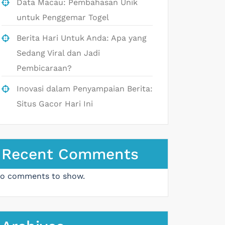
Data Macau: Pembahasan Unik
untuk Penggemar Togel
Berita Hari Untuk Anda: Apa yang
Sedang Viral dan Jadi
Pembicaraan?
Inovasi dalam Penyampaian Berita:
Situs Gacor Hari Ini
Recent Comments
o comments to show.