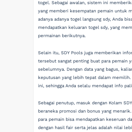
togel. Sebagai awalan, sistem ini memberik
yang memberi kesempatan pemain untuk me
adanya adanya togel langsung sdy, Anda b
mendapatkan keluaran togel sdy, yang mem
permainan berikutnya.
Selain itu, SDY Pools juga memberikan infor
tersebut sangat penting buat para pemain ya
sebelumnya. Dengan data yang bagus, kali
keputusan yang lebih tepat dalam memilih.
ini, sehingga Anda selalu mendapat info pali
Sebagai penutup, masuk dengan Kolam SDY
beraneka promosi dan bonus yang menarik. 
para pemain bisa mendapatkan keseruan da
dengan hasil fair serta jelas adalah nilai l