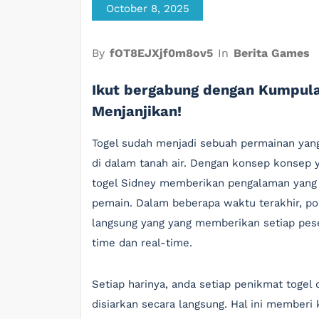
October 8, 2025
By
fOT8EJXjf0m8ov5
In
Berita Games
Ikut bergabung dengan Kumpula
Menjanjikan!
Togel sudah menjadi sebuah permainan yang
di dalam tanah air. Dengan konsep konsep 
togel Sidney memberikan pengalaman yang t
pemain. Dalam beberapa waktu terakhir, po
langsung yang yang memberikan setiap peser
time dan real-time.
Setiap harinya, anda setiap penikmat toge
disiarkan secara langsung. Hal ini member