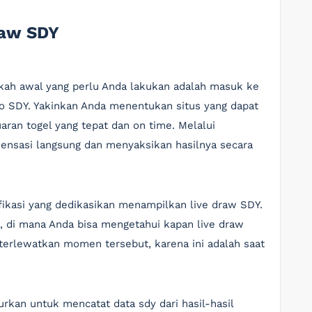
raw SDY
gkah awal yang perlu Anda lakukan adalah masuk ke
to SDY. Yakinkan Anda menentukan situs yang dapat
aran togel yang tepat dan on time. Melalui
ensasi langsung dan menyaksikan hasilnya secara
ifikasi yang dedikasikan menampilkan live draw SDY.
an, di mana Anda bisa mengetahui kapan live draw
terlewatkan momen tersebut, karena ini adalah saat
urkan untuk mencatat data sdy dari hasil-hasil