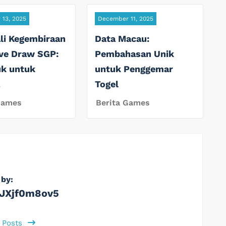
13, 2025
December 11, 2025
li Kegembiraan
Data Macau:
ive Draw SGP:
Pembahasan Unik
uk untuk
untuk Penggemar
a
Togel
Games
Berita Games
 by:
JXjf0m8ov5
l Posts