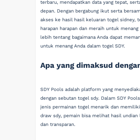
terbaru, mendapatkan data yang tepat, ser
depan. Dengan bergabung ikut serta bersam
akses ke hasil hasil keluaran togel sidney
harapan harapan dan meraih untuk menang h
lebih tentang bagaimana Anda dapat meman
untuk menang Anda dalam togel SDY.
Apa yang dimaksud dengan
SDY Pools adalah platform yang menyediaka
dengan sebutan togel sdy. Dalam SDY Pools,
jenis permainan togel menarik dan memiliki
draw sdy, pemain bisa melihat hasil undia
dan transparan.