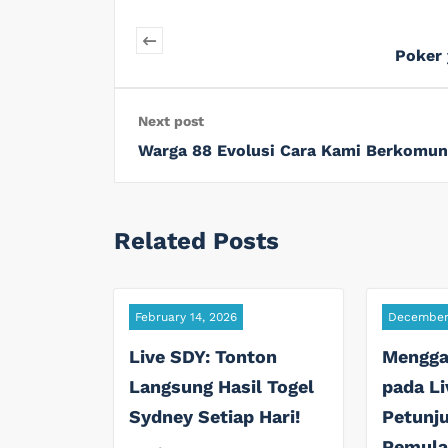
Poker 
Next post
Warga 88 Evolusi Cara Kami Berkomuni
Related Posts
February 14, 2026
December 
Live SDY: Tonton
Mengga
Langsung Hasil Togel
pada L
Sydney Setiap Hari!
Petunj
Pemul