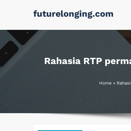
Skip
futurelonging.com
to
content
Rahasia RTP perm
Home
»
Rahasi