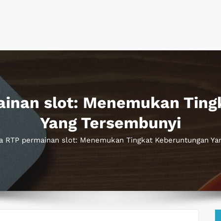
ainan slot: Menemukan Ting
Yang Tersembunyi
a RTP permainan slot: Menemukan Tingkat Keberuntungan Ya