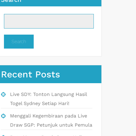
Search
Recent Posts
Live SDY: Tonton Langsung Hasil
Togel Sydney Setiap Hari!
Menggali Kegembiraan pada Live
Draw SGP: Petunjuk untuk Pemula