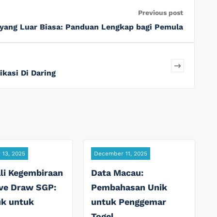
Previous post
yang Luar Biasa: Panduan Lengkap bagi Pemula
kasi Di Daring
13, 2025
December 11, 2025
li Kegembiraan
Data Macau:
ive Draw SGP:
Pembahasan Unik
uk untuk
untuk Penggemar
a
Togel