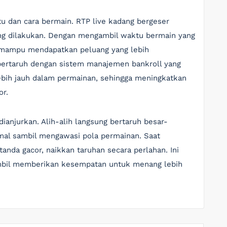
 dan cara bermain. RTP live kadang bergeser
ang dilakukan. Dengan mengambil waktu bermain yang
a mampu mendapatkan peluang yang lebih
bertaruh dengan sistem manajemen bankroll yang
ebih jauh dalam permainan, sehingga meningkatkan
or.
dianjurkan. Alih-alih langsung bertaruh besar-
mal sambil mengawasi pola permainan. Saat
nda gacor, naikkan taruhan secara perlahan. Ini
ambil memberikan kesempatan untuk menang lebih