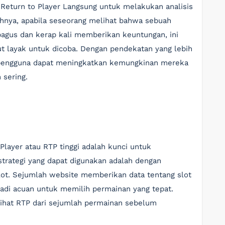
 Return to Player Langsung untuk melakukan analisis
tohnya, apabila seseorang melihat bahwa sebuah
bagus dan kerap kali memberikan keuntungan, ini
t layak untuk dicoba. Dengan pendekatan yang lebih
i, pengguna dapat meningkatkan kemungkinan mereka
sering.
Player atau RTP tinggi adalah kunci untuk
trategi yang dapat digunakan adalah dengan
ot. Sejumlah website memberikan data tentang slot
jadi acuan untuk memilih permainan yang tepat.
lihat RTP dari sejumlah permainan sebelum