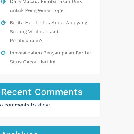
Data Macau: Pembahasan Unik
untuk Penggemar Togel
Berita Hari Untuk Anda: Apa yang
Sedang Viral dan Jadi
Pembicaraan?
Inovasi dalam Penyampaian Berita:
Situs Gacor Hari Ini
Recent Comments
o comments to show.