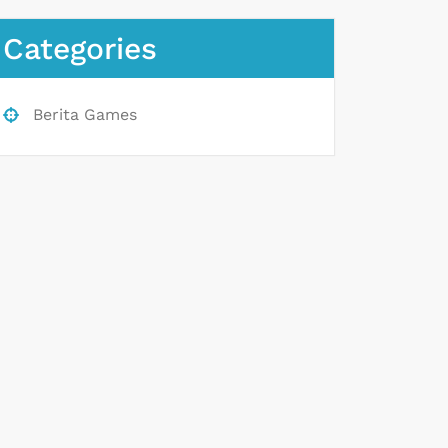
Categories
Berita Games