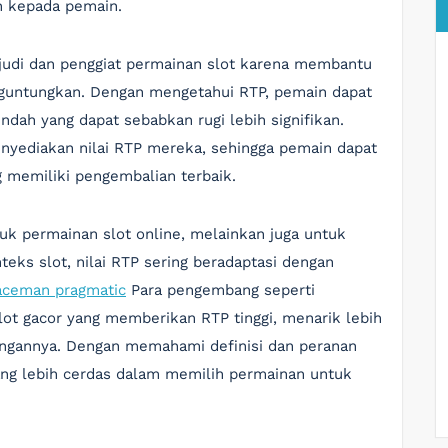
n kepada pemain.
judi dan penggiat permainan slot karena membantu
guntungkan. Dengan mengetahui RTP, pemain dapat
dah yang dapat sebabkan rugi lebih signifikan.
nyediakan nilai RTP mereka, sehingga pemain dapat
 memiliki pengembalian terbaik.
tuk permainan slot online, melainkan juga untuk
teks slot, nilai RTP sering beradaptasi dengan
aceman pragmatic
Para pengembang seperti
ot gacor yang memberikan RTP tinggi, menarik lebih
ngannya. Dengan memahami definisi dan peranan
ng lebih cerdas dalam memilih permainan untuk