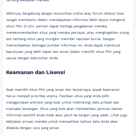
tentang kebijakan mereka.
Akhirnya, bergabung dengan komunitas online atau forum diskusi bisa
sangat membantu dalam mendapatkan informasi lebih lanjut mengenai
situs PKV. Di sini, pemain dapat berbagi pengalaman mereka,
merekomendasikan situs yang mereka percayai, atau mengingatkan orang
lain tentang situs yang mungkin memiliki reputasi buruk. Dengan
memanfaatkan berbagai sumber informasi ini, Anda dapat membuat
keputusan yang lebih tepat dan aman dalam memilih situs PKV yang
sesuai dengan kebutuhan Anda.
Keamanan dan Lisensi
Saat memilih situs PKV yang aman dan terpercaya, aspek keamanan
harus menjadi prioritas utama. Pastikan situs yang Anda pilih
menggunakan enkripsi yang kuat untuk melindungi data pribadi dan
transaksi keuangan. Situs yang baik akan memberikan jaminan bahwa
informasi sensitif Anda tidak akan jatuh ke tangan yang salah. Lihat juga
kebijakan privasi mereka untuk memastikan bahwa data Anda akan
dikelola dengan cara yang aman.