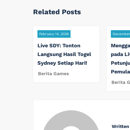
Related Posts
February 14, 2026
December 
Live SDY: Tonton
Mengga
Langsung Hasil Togel
pada L
Sydney Setiap Hari!
Petunj
Pemul
Berita Games
Berita 
Written