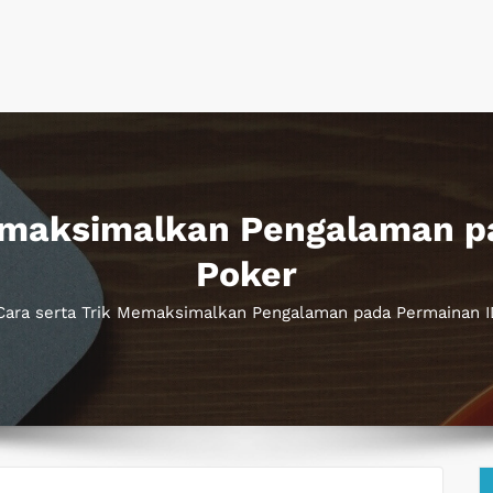
Memaksimalkan Pengalaman p
Poker
Cara serta Trik Memaksimalkan Pengalaman pada Permainan 