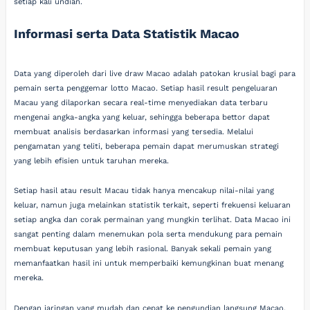
setiap kali undian.
Informasi serta Data Statistik Macao
Data yang diperoleh dari live draw Macao adalah patokan krusial bagi para
pemain serta penggemar lotto Macao. Setiap hasil result pengeluaran
Macau yang dilaporkan secara real-time menyediakan data terbaru
mengenai angka-angka yang keluar, sehingga beberapa bettor dapat
membuat analisis berdasarkan informasi yang tersedia. Melalui
pengamatan yang teliti, beberapa pemain dapat merumuskan strategi
yang lebih efisien untuk taruhan mereka.
Setiap hasil atau result Macau tidak hanya mencakup nilai-nilai yang
keluar, namun juga melainkan statistik terkait, seperti frekuensi keluaran
setiap angka dan corak permainan yang mungkin terlihat. Data Macao ini
sangat penting dalam menemukan pola serta mendukung para pemain
membuat keputusan yang lebih rasional. Banyak sekali pemain yang
memanfaatkan hasil ini untuk memperbaiki kemungkinan buat menang
mereka.
Dengan jaringan yang mudah dan cepat ke pengundian langsung Macao,