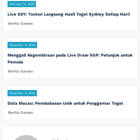
February 14, 2026
Live SDY: Tonton Langsung Hasil Togel Sydney Setiap Hari!
Berita Games
December 13, 2025
Menggali Kegembiraan pada Live Draw SGP: Petunjuk untuk
Pemula
Berita Games
December 11, 2025
Data Macau: Pembahasan Unik untuk Penggemar Togel
Berita Games