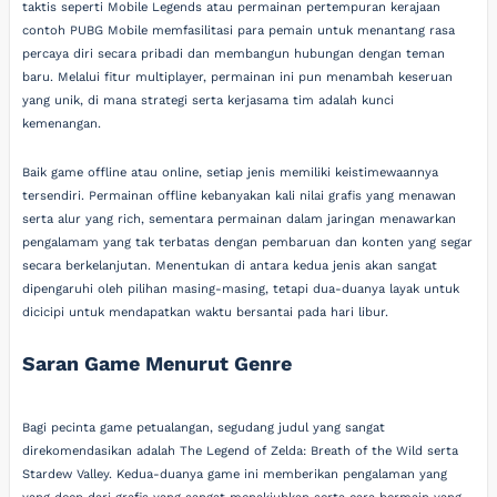
taktis seperti Mobile Legends atau permainan pertempuran kerajaan
contoh PUBG Mobile memfasilitasi para pemain untuk menantang rasa
percaya diri secara pribadi dan membangun hubungan dengan teman
baru. Melalui fitur multiplayer, permainan ini pun menambah keseruan
yang unik, di mana strategi serta kerjasama tim adalah kunci
kemenangan.
Baik game offline atau online, setiap jenis memiliki keistimewaannya
tersendiri. Permainan offline kebanyakan kali nilai grafis yang menawan
serta alur yang rich, sementara permainan dalam jaringan menawarkan
pengalamam yang tak terbatas dengan pembaruan dan konten yang segar
secara berkelanjutan. Menentukan di antara kedua jenis akan sangat
dipengaruhi oleh pilihan masing-masing, tetapi dua-duanya layak untuk
dicicipi untuk mendapatkan waktu bersantai pada hari libur.
Saran Game Menurut Genre
Bagi pecinta game petualangan, segudang judul yang sangat
direkomendasikan adalah The Legend of Zelda: Breath of the Wild serta
Stardew Valley. Kedua-duanya game ini memberikan pengalaman yang