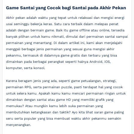
Game Santai yang Cocok bagi Santai pada Akhir Pekan
Akhir pekan adalah waktu yang tepat untuk relaksasi dan mengisi energi
usai seminggu bekerja keras. Satu cara terbaik dalam melepas penat
adalah dengan bermain game. Baik itu game offline atau online, tersedia
banyak pilihan untuk kamu nikmati, dimulai dari permainan santai sampai
permainan yang menantang. Di dalam artikel ini, kami akan menjelajahi
menggali berbagai jenis permainan yang sesuai guna mengisi akhir
pekanmu, termasuk di dalamnya game gratis dan terbaru yang bisa
dimainkan pada berbagai perangkat seperti halnya Android, iOS,
komputer, serta konsol.
Karena beragam jenis yang ada, seperti game petualangan, strategi,
permainan RPG, serta permainan puzzle, pasti terdapat hal yang cocok
untuk selera kamu. Apakah kamu kamu mencari permainan ringan untuk
dimainkan dengan santai atau game HD yang memiliki grafik yang
memukau? Atau mungkin kamu lebih suka permainan yang
membutuhkan ketangkasan dan taktik? Ayo kita lihat saran game paling
seru serta populer yang bisa membuat waktu akhir pekanmu semakin
menyenangkan.