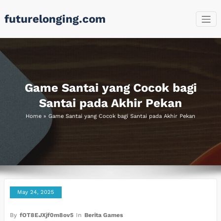
Skip
futurelonging.com
to
content
Game Santai yang Cocok bagi
Santai pada Akhir Pekan
Home
»
Game Santai yang Cocok bagi Santai pada Akhir Pekan
May 24, 2025
By
fOT8EJXjf0m8ov5
In
Berita Games