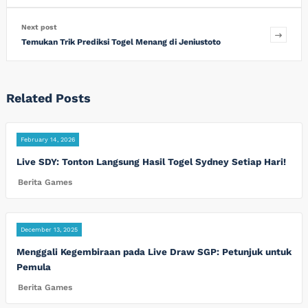
Next post
Temukan Trik Prediksi Togel Menang di Jeniustoto
Related Posts
February 14, 2026
Live SDY: Tonton Langsung Hasil Togel Sydney Setiap Hari!
Berita Games
December 13, 2025
Menggali Kegembiraan pada Live Draw SGP: Petunjuk untuk
Pemula
Berita Games